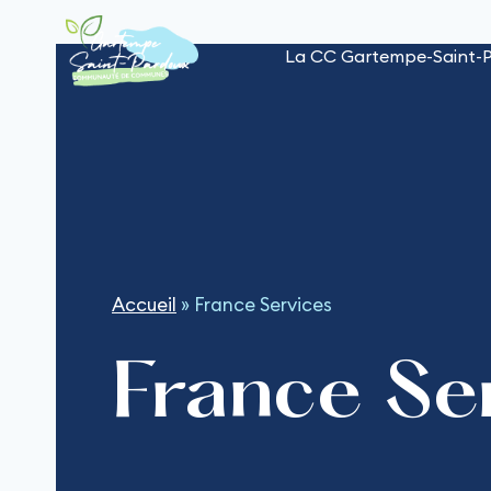
Aller
au
La CC Gartempe-Saint-
contenu
Accueil
»
France Services
France Se